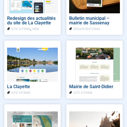
Redesign des actualités
Bulletin municipal –
du site de La Clayette
mairie de Sassenay
,
SITE VITRINE
WEB
DESIGN ÉDITORIAL
réalisation
réalisation
La Clayette
Mairie de Saint-Didier
SITE VITRINE
SITE VITRINE
réalisation
réalisation