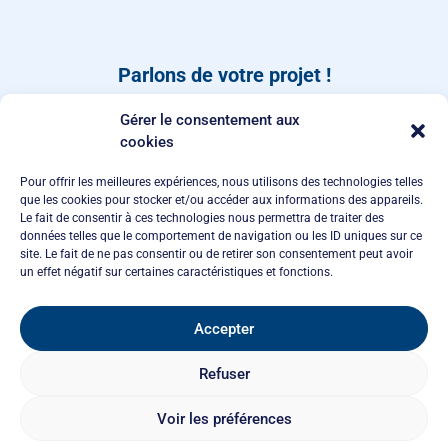
Parlons de votre projet !
Dites-nous quand vous rappeler, ou laissez-nous un
Gérer le consentement aux
message depuis notre page de
contact
.
cookies
Pour offrir les meilleures expériences, nous utilisons des technologies telles
que les cookies pour stocker et/ou accéder aux informations des appareils.
Le fait de consentir à ces technologies nous permettra de traiter des
données telles que le comportement de navigation ou les ID uniques sur ce
site. Le fait de ne pas consentir ou de retirer son consentement peut avoir
un effet négatif sur certaines caractéristiques et fonctions.
Accepter
Appelez-moi
Refuser
Voir les préférences
Agence Polaris - 2026
politique de confidentialité
politique de cookies