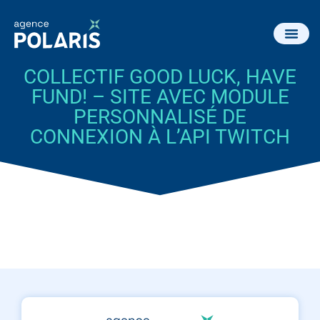
COLLECTIF GOOD LUCK, HAVE
FUND! – SITE AVEC MODULE
PERSONNALISÉ DE
CONNEXION À L’API TWITCH