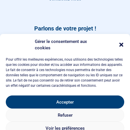
Parlons de votre projet !
Dites-nous quand vous rappeler, ou laissez-nous un
Gérer le consentement aux
message depuis notre page de
contact
.
cookies
Pour offrir les meilleures expériences, nous utilisons des technologies telles
que les cookies pour stocker et/ou accéder aux informations des appareils.
Le fait de consentir à ces technologies nous permettra de traiter des
données telles que le comportement de navigation ou les ID uniques sur ce
site. Le fait de ne pas consentir ou de retirer son consentement peut avoir
un effet négatif sur certaines caractéristiques et fonctions.
Accepter
Appelez-moi
Refuser
Voir les préférences
Agence Polaris - 2026